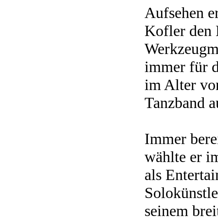
Aufsehen er
Kofler den
Werkzeugma
immer für d
im Alter vo
Tanzband au
Immer bere
wählte er 
als Enterta
Solokünstle
seinem brei