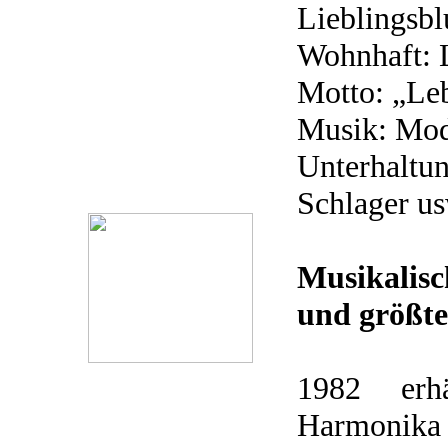
Lieblingsb
Wohnhaft: L
Motto: „Le
Musik: Mod
Unterhaltun
Schlager u
Musikalis
und größte
1982 erhält
Harmonika