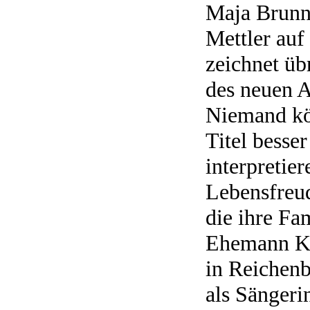
Maja Brunne
Mettler auf
zeichnet übr
des neuen A
Niemand kön
Titel besse
interpretie
Lebensfreud
die ihre Fam
Ehemann Ka
in Reichenb
als Sängeri