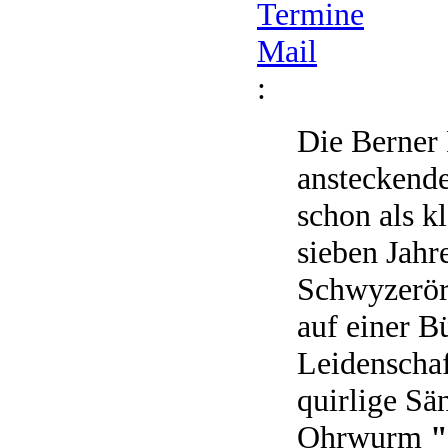
Termine
Mail
:
Die Berner 
ansteckende
schon als k
sieben Jahr
Schwyzerörg
auf einer B
Leidenschaf
quirlige Sä
Ohrwurm
"